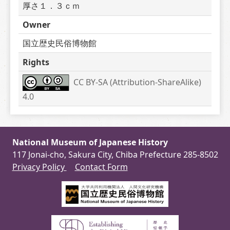
厚さ１．３ｃｍ
Owner
国立歴史民俗博物館
Rights
CC BY-SA (Attribution-ShareAlike) 
4.0
National Museum of Japanese History
117 Jonai-cho, Sakura City, Chiba Prefecture 285-8502
Privacy Policy
Contact Form