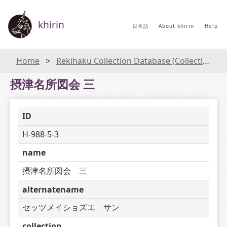
khirin
日本語
About khirin
Help
Home
Rekihaku Collection Database (Collections Database of the National Museum of Japanese History)
摂津名所図会 三
ID
H-988-5-3
name
摂津名所図会　三
alternatename
セッツメイショズエ　サン
collection