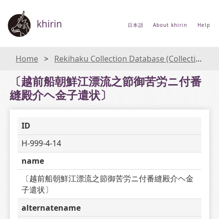
khirin
日本語
About khirin
Help
Home
Rekihaku Collection Database (Collections Database of the National Museum of Japanese History)
〔越前船朝鮮江漂流之節御苦労ニ付番
縫殿介ヘ金子遣状〕
ID
H-999-4-14
name
〔越前船朝鮮江漂流之節御苦労ニ付番縫殿介ヘ金
子遣状〕
alternatename