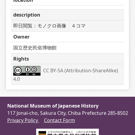
description
即日閲覧：モノクロ画像　４コマ　
Owner
国立歴史民俗博物館
Rights
CC BY-SA (Attribution-ShareAlike) 
4.0
National Museum of Japanese History
117 Jonai-cho, Sakura City, Chiba Prefecture 285-8502
Privacy Policy
Contact Form