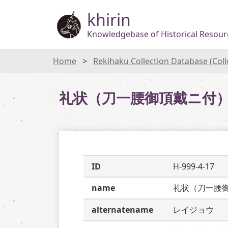
khirin
Knowledgebase of Historical Resourc
Home
Rekihaku Collection Database (Col
礼状（刀一腰御頂戴ニ付
ID
H-999-4-17
name
礼状（刀一腰
alternatename
レイジョウ