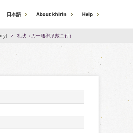
日本語
About khirin
Help
ory)
礼状（刀一腰御頂戴ニ付）