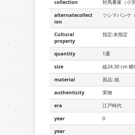
collection
対馬番家（小
alternatecollect
ツシマバンケ
ion
Cultural
指定:未指定
property
quantity
1通
size
縦24.30 cm 横6
material
原品: 紙
authenticity
実物
era
江戸時代
year
0
year