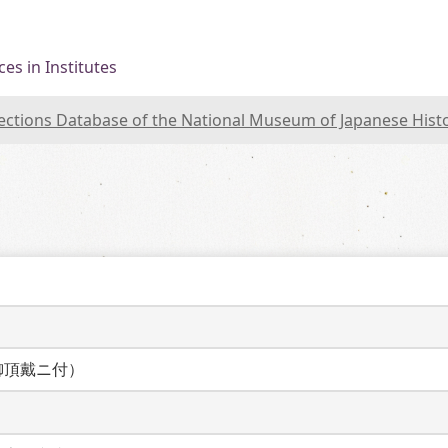
es in Institutes
lections Database of the National Museum of Japanese Hist
）
御頂戴ニ付）