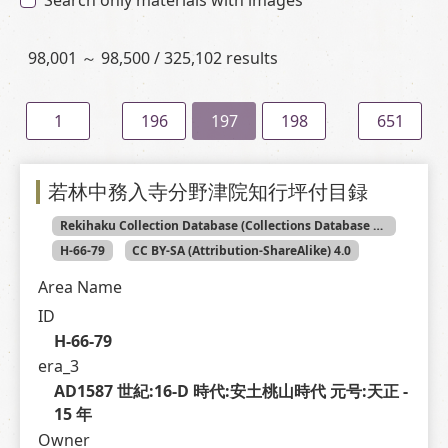
Search only materials with images
98,001 ～ 98,500 / 325,102 results
1
196
197
198
651
若林中務入寺分野津院知行坪付目録
Rekihaku Collection Database (Collections Database of the National Museum of Japanese History)
H-66-79
CC BY-SA (Attribution-ShareAlike) 4.0
Area Name
ID
H-66-79
era_3
AD1587 世紀:16-D 時代:安土桃山時代 元号:天正 - 
15 年
Owner