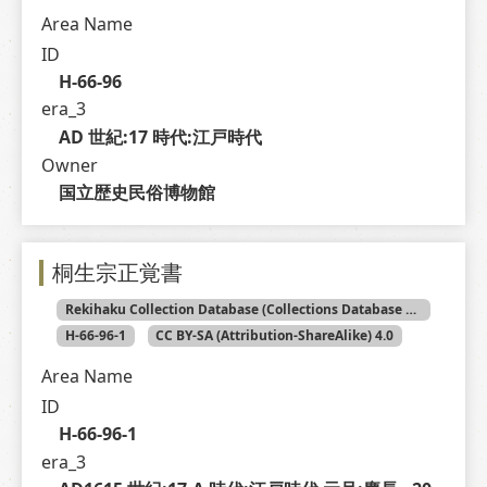
Area Name
ID
H-66-96
era_3
AD 世紀:17 時代:江戸時代
Owner
国立歴史民俗博物館
桐生宗正覚書
Rekihaku Collection Database (Collections Database of the National Museum of Japanese History)
H-66-96-1
CC BY-SA (Attribution-ShareAlike) 4.0
Area Name
ID
H-66-96-1
era_3