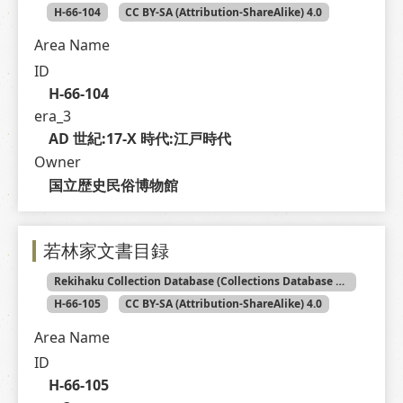
H-66-104
CC BY-SA (Attribution-ShareAlike) 4.0
Area Name
ID
H-66-104
era_3
AD 世紀:17-X 時代:江戸時代
Owner
国立歴史民俗博物館
若林家文書目録
Rekihaku Collection Database (Collections Database of the National Museum of Japanese History)
H-66-105
CC BY-SA (Attribution-ShareAlike) 4.0
Area Name
ID
H-66-105