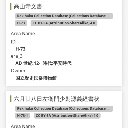
高山寺文書
Rekihaku Collection Database (Collections Database of the National Museum of Japanese History)
H-73
CC BY-SA (Attribution-ShareAlike) 4.0
Area Name
ID
H-73
era_3
AD 世紀:12-  時代:平安時代
Owner
国立歴史民俗博物館
六月廿八日左衛門少尉源義経書状
Rekihaku Collection Database (Collections Database of the National Museum of Japanese History)
H-73-1
CC BY-SA (Attribution-ShareAlike) 4.0
Area Name