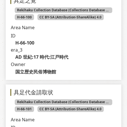
具足之覚
Rekihaku Collection Database (Collections Database of the National Museum of Japanese History)
H-66-100
CC BY-SA (Attribution-ShareAlike) 4.0
Area Name
ID
H-66-100
era_3
AD 世紀:17 時代:江戸時代
Owner
国立歴史民俗博物館
具足代金請取状
Rekihaku Collection Database (Collections Database of the National Museum of Japanese History)
H-66-101
CC BY-SA (Attribution-ShareAlike) 4.0
Area Name