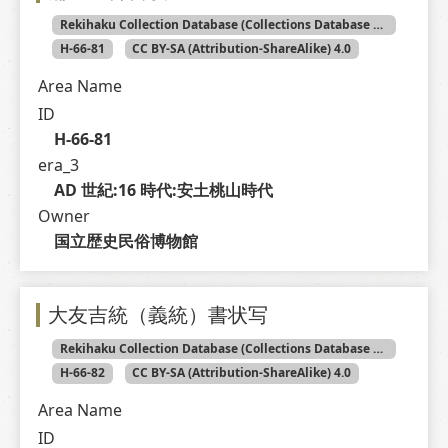
Rekihaku Collection Database (Collections Database of the National Museum of Japanese History)
H-66-81
CC BY-SA (Attribution-ShareAlike) 4.0
Area Name
ID
H-66-81
era_3
AD 世紀:16 時代:安土桃山時代
Owner
国立歴史民俗博物館
大友吉統（義統）書状写
Rekihaku Collection Database (Collections Database of the National Museum of Japanese History)
H-66-82
CC BY-SA (Attribution-ShareAlike) 4.0
Area Name
ID