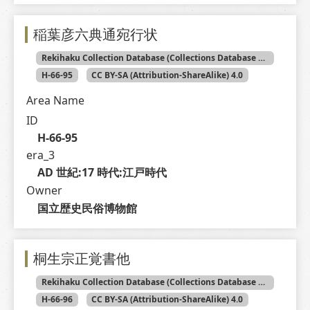
稲葉彦六典通宛行状
Rekihaku Collection Database (Collections Database of the National Museum of Japanese History)
H-66-95
CC BY-SA (Attribution-ShareAlike) 4.0
Area Name
ID
H-66-95
era_3
AD 世紀:17 時代:江戸時代
Owner
国立歴史民俗博物館
桐生宗正覚書他
Rekihaku Collection Database (Collections Database of the National Museum of Japanese History)
H-66-96
CC BY-SA (Attribution-ShareAlike) 4.0