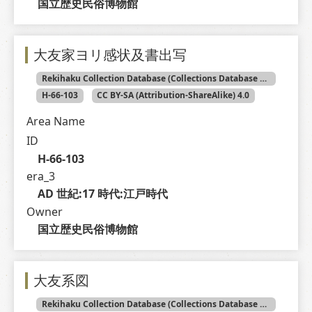
国立歴史民俗博物館
大友家ヨリ感状及書出写
Rekihaku Collection Database (Collections Database of the National Museum of Japanese History)
H-66-103
CC BY-SA (Attribution-ShareAlike) 4.0
Area Name
ID
H-66-103
era_3
AD 世紀:17 時代:江戸時代
Owner
国立歴史民俗博物館
大友系図
Rekihaku Collection Database (Collections Database of the National Museum of Japanese History)