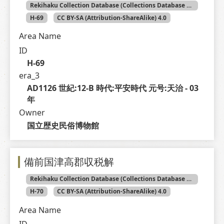
Rekihaku Collection Database (Collections Database of the National Museum of Japanese History)
H-69
CC BY-SA (Attribution-ShareAlike) 4.0
Area Name
ID
H-69
era_3
AD1126 世紀:12-B 時代:平安時代 元号:天治 - 03 
年
Owner
国立歴史民俗博物館
備前国津高郡収税解
Rekihaku Collection Database (Collections Database of the National Museum of Japanese History)
H-70
CC BY-SA (Attribution-ShareAlike) 4.0
Area Name
ID