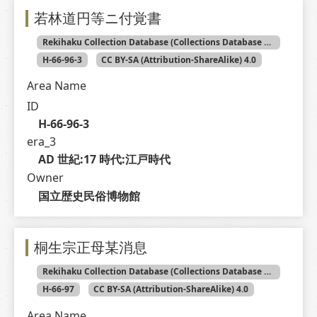
若林道円等ニ付覚書
Rekihaku Collection Database (Collections Database of the National Museum of Japanese History)
H-66-96-3
CC BY-SA (Attribution-ShareAlike) 4.0
Area Name
ID
H-66-96-3
era_3
AD 世紀:17 時代:江戸時代
Owner
国立歴史民俗博物館
桐生宗正母某消息
Rekihaku Collection Database (Collections Database of the National Museum of Japanese History)
H-66-97
CC BY-SA (Attribution-ShareAlike) 4.0
Area Name