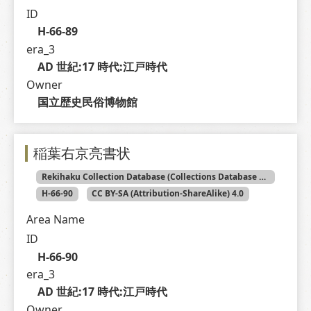
ID
H-66-89
era_3
AD 世紀:17 時代:江戸時代
Owner
国立歴史民俗博物館
稲葉右京亮書状
Rekihaku Collection Database (Collections Database of the National Museum of Japanese History)
H-66-90
CC BY-SA (Attribution-ShareAlike) 4.0
Area Name
ID
H-66-90
era_3
AD 世紀:17 時代:江戸時代
Owner