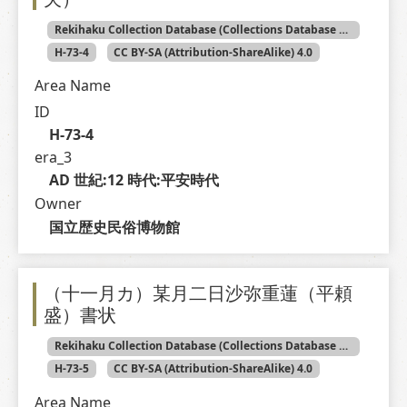
Rekihaku Collection Database (Collections Database of the National Museum of Japanese History)
H-73-4
CC BY-SA (Attribution-ShareAlike) 4.0
Area Name
ID
H-73-4
era_3
AD 世紀:12 時代:平安時代
Owner
国立歴史民俗博物館
（十一月カ）某月二日沙弥重蓮（平頼
盛）書状
Rekihaku Collection Database (Collections Database of the National Museum of Japanese History)
H-73-5
CC BY-SA (Attribution-ShareAlike) 4.0
Area Name