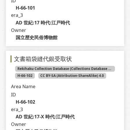
ID
H-66-101
era_3
AD 世紀:17 時代:江戸時代
Owner
国立歴史民俗博物館
文書箱袋縫代銀受取状
Rekihaku Collection Database (Collections Database of the National Museum of Japanese History)
H-66-102
CC BY-SA (Attribution-ShareAlike) 4.0
Area Name
ID
H-66-102
era_3
AD 世紀:17-X 時代:江戸時代
Owner