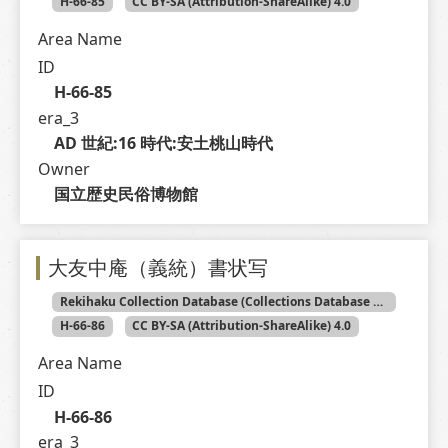
H-66-85
CC BY-SA (Attribution-ShareAlike) 4.0
Area Name
ID
H-66-85
era_3
AD 世紀:16 時代:安土桃山時代
Owner
国立歴史民俗博物館
大友中庵（義統）書状写
Rekihaku Collection Database (Collections Database of the National Museum of Japanese History)
H-66-86
CC BY-SA (Attribution-ShareAlike) 4.0
Area Name
ID
H-66-86
era_3