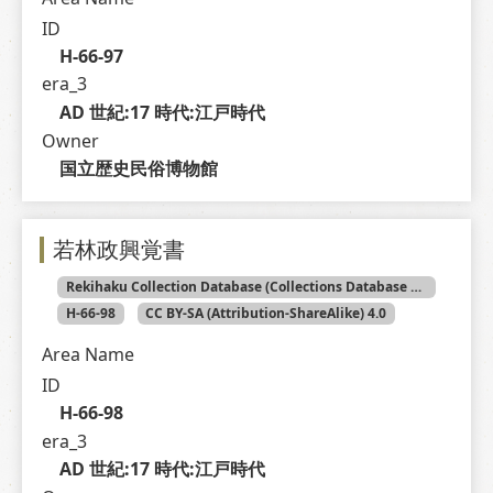
ID
H-66-97
era_3
AD 世紀:17 時代:江戸時代
Owner
国立歴史民俗博物館
若林政興覚書
Rekihaku Collection Database (Collections Database of the National Museum of Japanese History)
H-66-98
CC BY-SA (Attribution-ShareAlike) 4.0
Area Name
ID
H-66-98
era_3
AD 世紀:17 時代:江戸時代