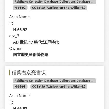
Rekihaku Collection Database (Collections Database of the National Museum of Japanese History)
H-66-92
CC BY-SA (Attribution-ShareAlike) 4.0
Area Name
ID
H-66-92
era_3
AD 世紀:17 時代:江戸時代
Owner
国立歴史民俗博物館
稲葉右京亮書状
Rekihaku Collection Database (Collections Database of the National Museum of Japanese History)
H-66-93
CC BY-SA (Attribution-ShareAlike) 4.0
Area Name
ID
H-66-93