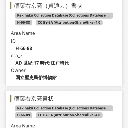
稲葉右京亮（貞通カ）書状
Rekihaku Collection Database (Collections Database of the National Museum of Japanese History)
H-66-88
CC BY-SA (Attribution-ShareAlike) 4.0
Area Name
ID
H-66-88
era_3
AD 世紀:17 時代:江戸時代
Owner
国立歴史民俗博物館
稲葉右京亮書状
Rekihaku Collection Database (Collections Database of the National Museum of Japanese History)
H-66-89
CC BY-SA (Attribution-ShareAlike) 4.0
Area Name