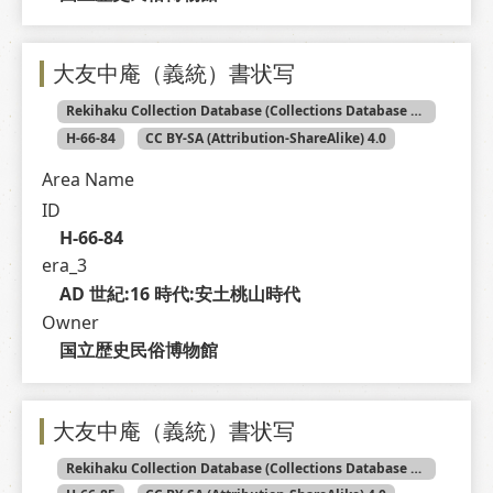
大友中庵（義統）書状写
Rekihaku Collection Database (Collections Database of the National Museum of Japanese History)
H-66-84
CC BY-SA (Attribution-ShareAlike) 4.0
Area Name
ID
H-66-84
era_3
AD 世紀:16 時代:安土桃山時代
Owner
国立歴史民俗博物館
大友中庵（義統）書状写
Rekihaku Collection Database (Collections Database of the National Museum of Japanese History)