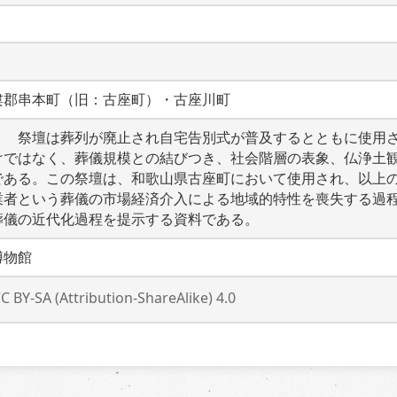
婁郡串本町（旧：古座町）・古座川町
　　祭壇は葬列が廃止され自宅告別式が普及するとともに使用
けではなく、葬儀規模との結びつき、社会階層の表象、仏浄土
である。この祭壇は、和歌山県古座町において使用され、以上
業者という葬儀の市場経済介入による地域的特性を喪失する過
葬儀の近代化過程を提示する資料である。
博物館
C BY-SA (Attribution-ShareAlike) 4.0