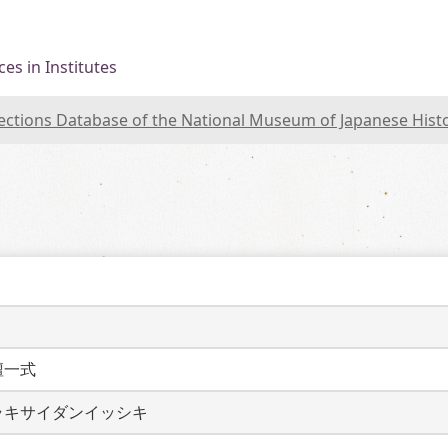
es in Institutes
lections Database of the National Museum of Japanese Hist
壇一式
ラキサイダンイッシキ