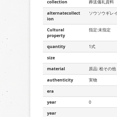
collection
葬送儀礼資料
alternatecollect
ソウソウギレ
ion
Cultural
指定:未指定
property
quantity
1式
size
material
原品: 桧その他
authenticity
実物
era
year
0
year