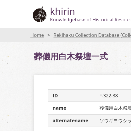
khirin
Knowledgebase of Historical Resourc
Home
Rekihaku Collection Database (Col
葬儀用白木祭壇一式
ID
F-322-38
name
葬儀用白木祭
alternatename
ソウギヨウシ