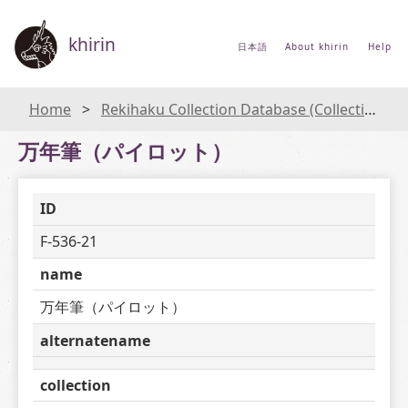
khirin
日本語
About khirin
Help
Home
Rekihaku Collection Database (Collections Database of the National Museum of Japanese History)
万年筆（パイロット）
ID
F-536-21
name
万年筆（パイロット）
alternatename
collection