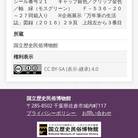
シール番号２１　　キャップ銀色／クリップ金色
／軸　緑（モスグリーン）　　Ｆ－５３６－２０
～２７同箱入り　　※企画展示「万年筆の生活
誌」図録（２０１６）２９頁　上段左から３番目
所蔵
国立歴史民俗博物館
権利表示
CC BY-SA (表示-継承) 4.0
国立歴史民俗博物館
〒285-8502 千葉県佐倉市城内町117
プライバシーポリシー
お問い合わせ