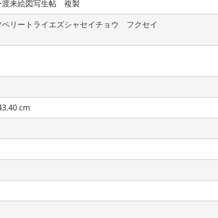
ー渡来絵図写生帖　複製
ツペリートライエズシャセイチョウ　フクセイ
3.40 cm