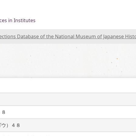
es in Institutes
lections Database of the National Museum of Japanese Hist
４８
ゴウ）４８