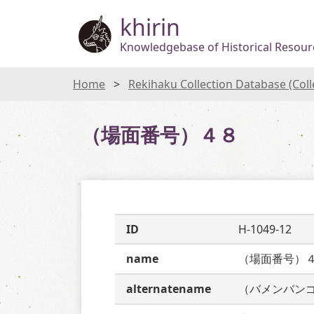
khirin
Knowledgebase of Historical Resourc
Home
Rekihaku Collection Database (Col
（場面番号）４８
ID
H-1049-12
name
（場面番号）
alternatename
（バメンバン