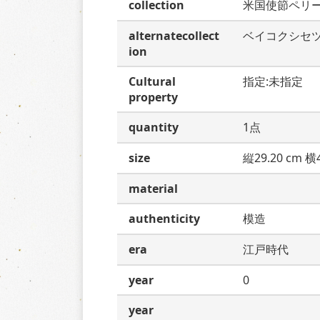
collection
米国使節ペリ
alternatecollect
ベイコクシセ
ion
Cultural
指定:未指定
property
quantity
1点
size
縦29.20 cm 横4
material
authenticity
模造
era
江戸時代
year
0
year