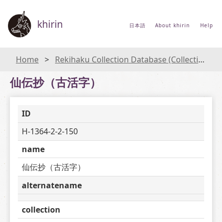
khirin
日本語
About khirin
Help
Home
Rekihaku Collection Database (Collections Database of the National Museum of Japanese History)
仙伝抄（古活字）
ID
H-1364-2-2-150
name
仙伝抄（古活字）
alternatename
collection