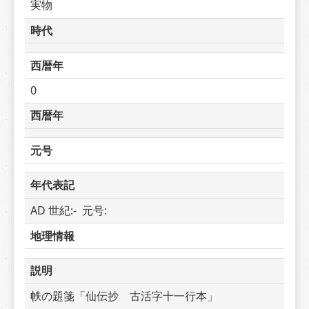
実物
時代
西暦年
0
西暦年
元号
年代表記
AD 世紀:-  元号: 
地理情報
説明
帙の題箋「仙伝抄　古活字十一行本」