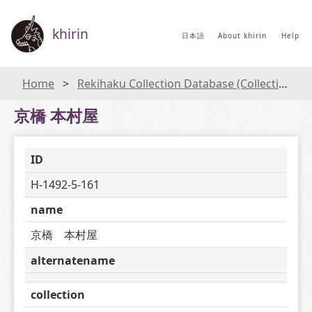
khirin
日本語
About khirin
Help
Home
Rekihaku Collection Database (Collections Database of the National Museum of Japanese History)
京橋 本村屋
ID
H-1492-5-161
name
京橋　本村屋
alternatename
collection