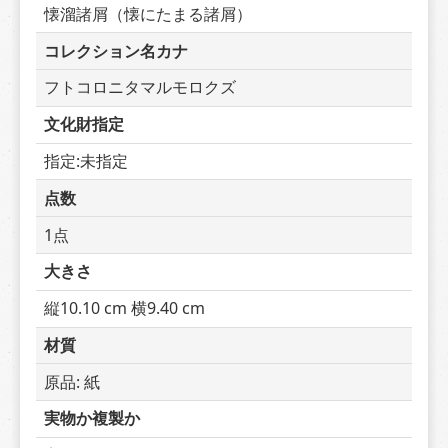
懐溜諸屑（懐にたまる諸屑）
コレクション名カナ
フトコロニタマルモロクズ
文化財指定
指定:未指定
点数
1点
大きさ
縦10.10 cm 横9.40 cm
材質
原品: 紙
実物か複製か