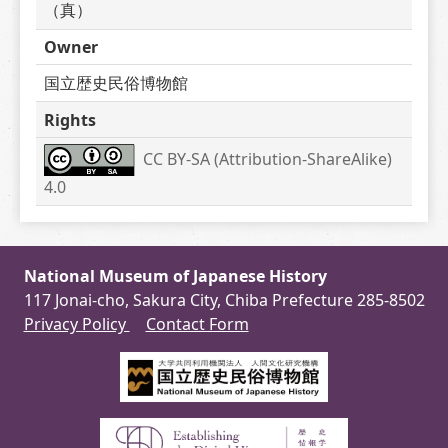
（真）
Owner
国立歴史民俗博物館
Rights
CC BY-SA (Attribution-ShareAlike) 
4.0
National Museum of Japanese History
117 Jonai-cho, Sakura City, Chiba Prefecture 285-8502
Privacy Policy
Contact Form