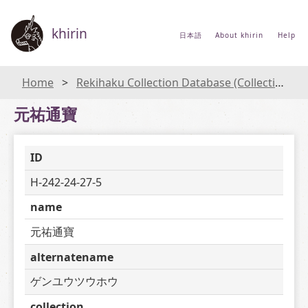
khirin
日本語
About khirin
Help
Home
Rekihaku Collection Database (Collections Database of the National Museum of Japanese History)
元祐通寶
ID
H-242-24-27-5
name
元祐通寶
alternatename
ゲンユウツウホウ
collection