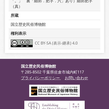
「。」　裏「細郭．肥字．六」あり）細郭肥字
（真）
所蔵
国立歴史民俗博物館
権利表示
CC BY-SA (表示-継承) 4.0
国立歴史民俗博物館
〒285-8502 千葉県佐倉市城内町117
プライバシーポリシー
お問い合わせ