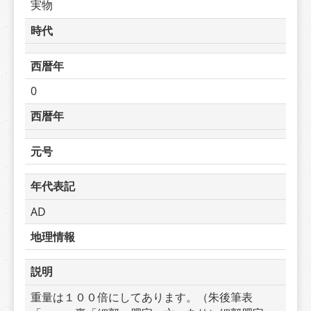
実物
時代
西暦年
0
西暦年
元号
年代表記
AD
地理情報
説明
重量は１００倍にしてあります。（朱後筆表