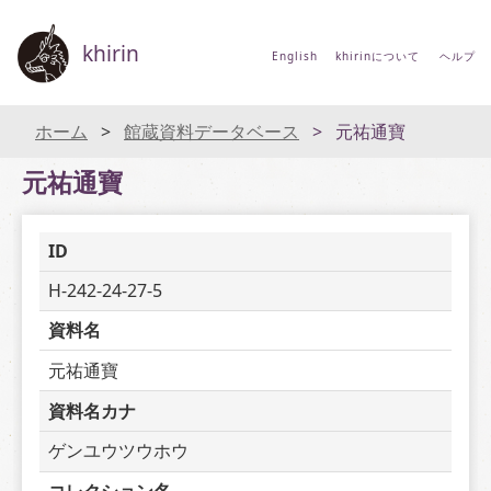
khirin
English
khirinについて
ヘルプ
ホーム
館蔵資料データベース
元祐通寶
元祐通寶
ID
H-242-24-27-5
資料名
元祐通寶
資料名カナ
ゲンユウツウホウ