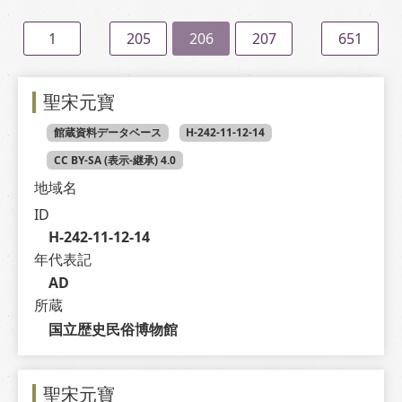
1
205
206
207
651
聖宋元寶
館蔵資料データベース
H-242-11-12-14
CC BY-SA (表示-継承) 4.0
地域名
ID
H-242-11-12-14
年代表記
AD
所蔵
国立歴史民俗博物館
聖宋元寶