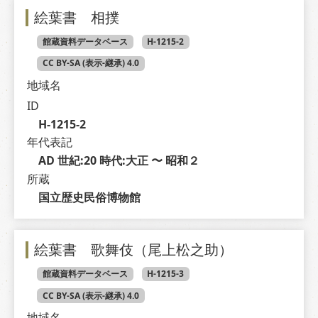
絵葉書 相撲
館蔵資料データベース
H-1215-2
CC BY-SA (表示-継承) 4.0
地域名
ID
H-1215-2
年代表記
AD 世紀:20 時代:大正 〜 昭和２
所蔵
国立歴史民俗博物館
絵葉書 歌舞伎（尾上松之助）
館蔵資料データベース
H-1215-3
CC BY-SA (表示-継承) 4.0
地域名