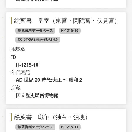
絵葉書 皇室（東宮・閑院宮・伏見宮）
館蔵資料データベース
H-1215-10
CC BY-SA (表示-継承) 4.0
地域名
ID
H-1215-10
年代表記
AD 世紀:20 時代:大正 〜 昭和２
所蔵
国立歴史民俗博物館
絵葉書 戦争（独白・独墺）
館蔵資料データベース
H-1215-11