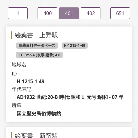
1
400
401
402
651
絵葉書 上野駅
館蔵資料データベース
H-1215-1-49
CC BY-SA (表示-継承) 4.0
地域名
ID
H-1215-1-49
年代表記
AD1932 世紀:20-B 時代:昭和１ 元号:昭和 - 07 年
所蔵
国立歴史民俗博物館
絵葉書 新宿駅