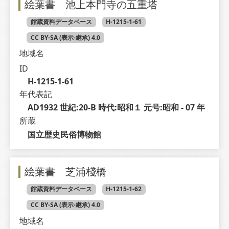
絵葉書 池上本門寺の五重塔
館蔵資料データベース
H-1215-1-61
CC BY-SA (表示-継承) 4.0
地域名
ID
H-1215-1-61
年代表記
AD1932 世紀:20-B 時代:昭和１ 元号:昭和 - 07 年
所蔵
国立歴史民俗博物館
絵葉書 芝浦棧橋
館蔵資料データベース
H-1215-1-62
CC BY-SA (表示-継承) 4.0
地域名