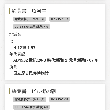
絵葉書 魚河岸
館蔵資料データベース
H-1215-1-57
CC BY-SA (表示-継承) 4.0
地域名
ID
H-1215-1-57
年代表記
AD1932 世紀:20-B 時代:昭和１ 元号:昭和 - 07 年
所蔵
国立歴史民俗博物館
絵葉書 ビル街の朝
館蔵資料データベース
H-1215-1-58
CC BY-SA (表示-継承) 4.0