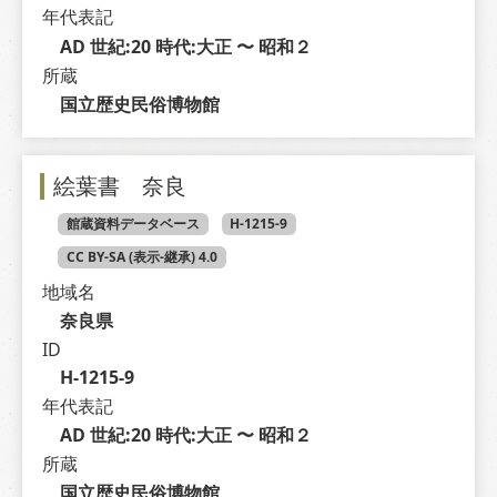
年代表記
AD 世紀:20 時代:大正 〜 昭和２
所蔵
国立歴史民俗博物館
絵葉書 奈良
館蔵資料データベース
H-1215-9
CC BY-SA (表示-継承) 4.0
地域名
奈良県
ID
H-1215-9
年代表記
AD 世紀:20 時代:大正 〜 昭和２
所蔵
国立歴史民俗博物館