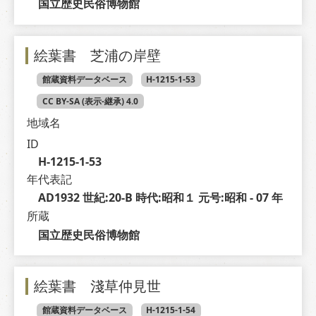
国立歴史民俗博物館
絵葉書 芝浦の岸壁
館蔵資料データベース
H-1215-1-53
CC BY-SA (表示-継承) 4.0
地域名
ID
H-1215-1-53
年代表記
AD1932 世紀:20-B 時代:昭和１ 元号:昭和 - 07 年
所蔵
国立歴史民俗博物館
絵葉書 淺草仲見世
館蔵資料データベース
H-1215-1-54