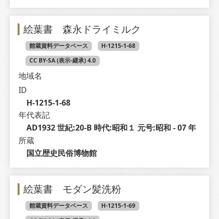
絵葉書 森永ドライミルク
館蔵資料データベース
H-1215-1-68
CC BY-SA (表示-継承) 4.0
地域名
ID
H-1215-1-68
年代表記
AD1932 世紀:20-B 時代:昭和１ 元号:昭和 - 07 年
所蔵
国立歴史民俗博物館
絵葉書 モダン髪洗粉
館蔵資料データベース
H-1215-1-69