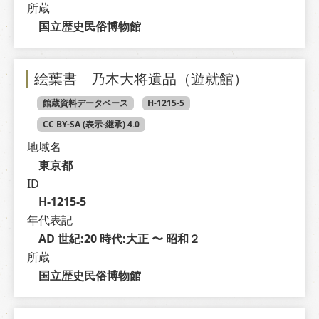
所蔵
国立歴史民俗博物館
絵葉書 乃木大将遺品（遊就館）
館蔵資料データベース
H-1215-5
CC BY-SA (表示-継承) 4.0
地域名
東京都
ID
H-1215-5
年代表記
AD 世紀:20 時代:大正 〜 昭和２
所蔵
国立歴史民俗博物館