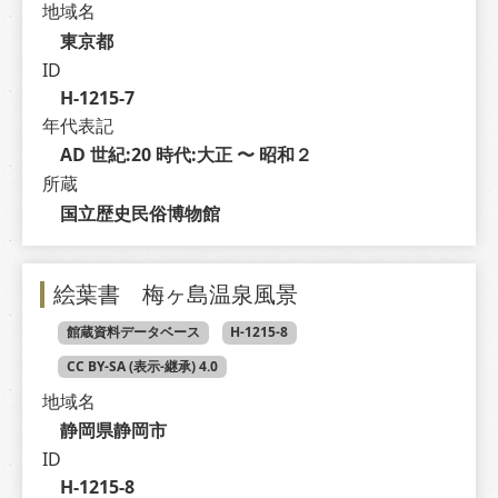
地域名
東京都
ID
H-1215-7
年代表記
AD 世紀:20 時代:大正 〜 昭和２
所蔵
国立歴史民俗博物館
絵葉書 梅ヶ島温泉風景
館蔵資料データベース
H-1215-8
CC BY-SA (表示-継承) 4.0
地域名
静岡県静岡市
ID
H-1215-8