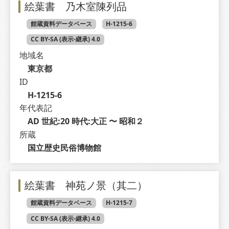
絵葉書 乃木室陳列品
館蔵資料データベース
H-1215-6
CC BY-SA (表示-継承) 4.0
地域名
東京都
ID
H-1215-6
年代表記
AD 世紀:20 時代:大正 〜 昭和２
所蔵
国立歴史民俗博物館
絵葉書 神苑ノ景（其二）
館蔵資料データベース
H-1215-7
CC BY-SA (表示-継承) 4.0