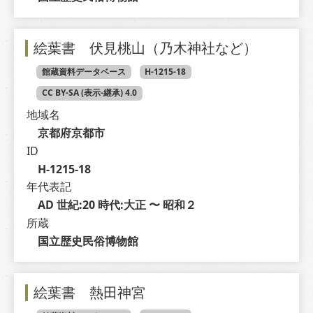
絵葉書 伏見桃山（乃木神社など）
館蔵資料データベース
H-1215-18
CC BY-SA (表示-継承) 4.0
地域名
京都府京都市
ID
H-1215-18
年代表記
AD 世紀:20 時代:大正 〜 昭和２
所蔵
国立歴史民俗博物館
絵葉書 熱田神宮