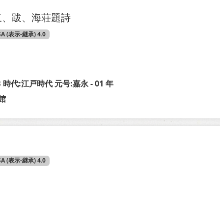
三、跋、海荘題詩
SA (表示-継承) 4.0
-B 時代:江戸時代 元号:嘉永 - 01 年
館
SA (表示-継承) 4.0