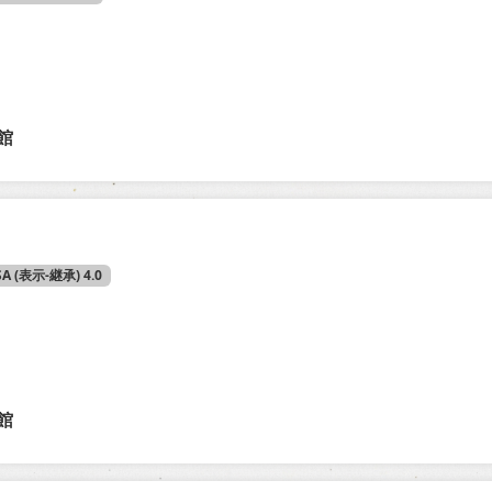
館
）
SA (表示-継承) 4.0
館