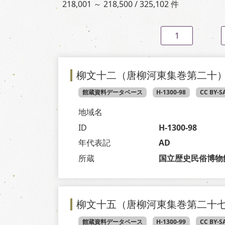
218,001 ～ 218,500 / 325,102 件
1
柳文十二（唐柳河東集巻第二十
館蔵資料データベース
H-1300-98
CC BY-S
地域名
ID
H-1300-98
年代表記
AD
所蔵
国立歴史民俗博物
柳文十五（唐柳河東集巻第二十
館蔵資料データベース
H-1300-99
CC BY-S