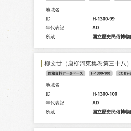
地域名
ID
H-1300-99
年代表記
AD
所蔵
国立歴史民俗博物
柳文廿（唐柳河東集巻第三十八
館蔵資料データベース
H-1300-100
CC BY-
地域名
ID
H-1300-100
年代表記
AD
所蔵
国立歴史民俗博物