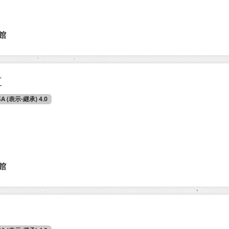
館
五
SA (表示-継承) 4.0
館