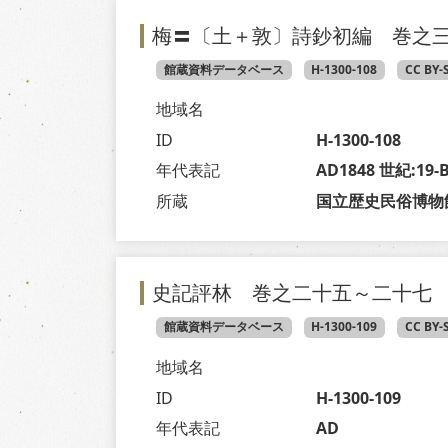
梅〓〔土＋敦〕詩鈔初編 巻之
館蔵資料データベース
H-1300-108
CC BY-
地域名
ID
H-1300-108
年代表記
AD1848 世紀:19
所蔵
国立歴史民俗博物
史記評林 巻之二十五～二十七
館蔵資料データベース
H-1300-109
CC BY-
地域名
ID
H-1300-109
年代表記
AD