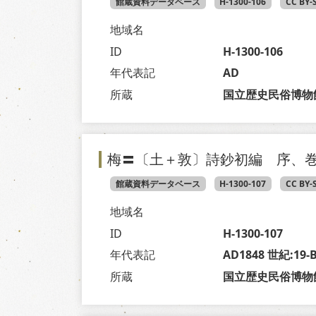
館蔵資料データベース
H-1300-106
CC BY-
地域名
ID
H-1300-106
年代表記
AD
所蔵
国立歴史民俗博物
梅〓〔土＋敦〕詩鈔初編 序、
館蔵資料データベース
H-1300-107
CC BY-
地域名
ID
H-1300-107
年代表記
AD1848 世紀:19
所蔵
国立歴史民俗博物