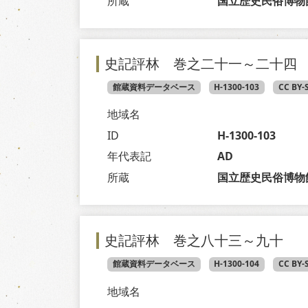
所蔵
国立歴史民俗博物
史記評林 巻之二十一～二十四
館蔵資料データベース
H-1300-103
CC BY-
地域名
ID
H-1300-103
年代表記
AD
所蔵
国立歴史民俗博物
史記評林 巻之八十三～九十
館蔵資料データベース
H-1300-104
CC BY-
地域名