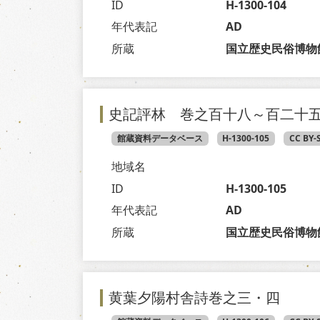
ID
H-1300-104
年代表記
AD
所蔵
国立歴史民俗博物
史記評林 巻之百十八～百二十
館蔵資料データベース
H-1300-105
CC BY-
地域名
ID
H-1300-105
年代表記
AD
所蔵
国立歴史民俗博物
黄葉夕陽村舎詩巻之三・四