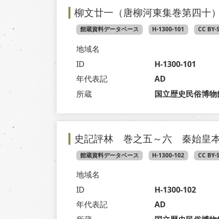
柳文廿一（唐柳河東集巻第四十
館蔵資料データベース
H-1300-101
CC BY-
地域名
ID
H-1300-101
年代表記
AD
所蔵
国立歴史民俗博物
史記評林 巻之五～六 秦始皇
館蔵資料データベース
H-1300-102
CC BY-
地域名
ID
H-1300-102
年代表記
AD