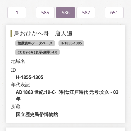
1
585
586
587
651
鳥おひかへ哥 唐人追
館蔵資料データベース
H-1855-1305
CC BY-SA (表示-継承) 4.0
地域名
ID
H-1855-1305
年代表記
AD1863 世紀:19-C-  時代:江戸時代 元号:文久 - 03 
年
所蔵
国立歴史民俗博物館