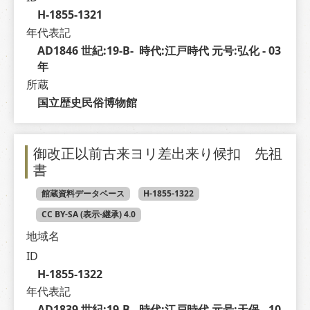
H-1855-1321
年代表記
AD1846 世紀:19-B-  時代:江戸時代 元号:弘化 - 03 
年
所蔵
国立歴史民俗博物館
御改正以前古来ヨリ差出来り候扣 先祖
書
館蔵資料データベース
H-1855-1322
CC BY-SA (表示-継承) 4.0
地域名
ID
H-1855-1322
年代表記
AD1839 世紀:19-B-  時代:江戸時代 元号:天保 - 10 