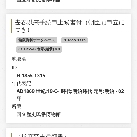
去春以来手続申上候書付（朝臣願申立に
つき）
館蔵資料データベース
H-1855-1315
CC BY-SA (表示-継承) 4.0
地域名
ID
H-1855-1315
年代表記
AD1869 世紀:19-C-  時代:明治時代 元号:明治 - 02 
年
所蔵
国立歴史民俗博物館
（杉原平吉遠類書）