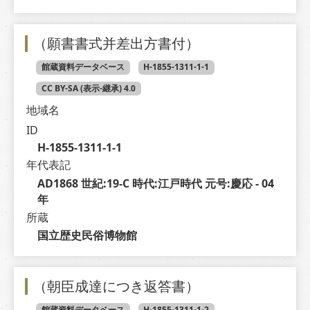
（願書書式并差出方書付）
館蔵資料データベース
H-1855-1311-1-1
CC BY-SA (表示-継承) 4.0
地域名
ID
H-1855-1311-1-1
年代表記
AD1868 世紀:19-C 時代:江戸時代 元号:慶応 - 04 
年
所蔵
国立歴史民俗博物館
（朝臣成達につき返答書）
館蔵資料データベース
H-1855-1311-1-2