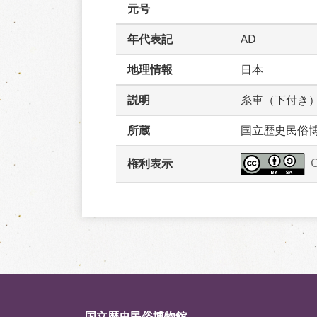
元号
年代表記
AD
地理情報
日本
説明
糸車（下付き
所蔵
国立歴史民俗
権利表示
国立歴史民俗博物館