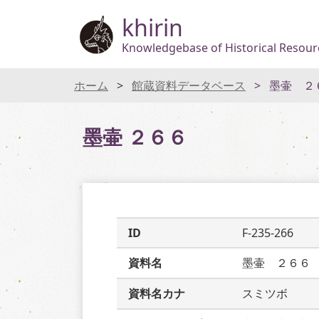
khirin
Knowledgebase of Historical Resourc
ホーム
館蔵資料データベース
墨壷 ２
墨壷 ２６６
ID
F-235-266
資料名
墨壷　２６６
資料名カナ
スミツボ