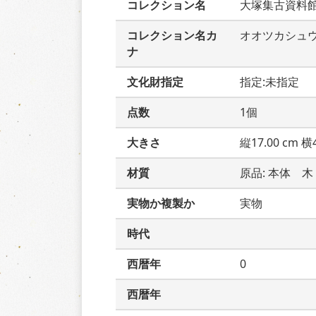
コレクション名
大塚集古資料
コレクション名カ
オオツカシュ
ナ
文化財指定
指定:未指定
点数
1個
大きさ
縦17.00 cm 横4
材質
原品: 本体　木
実物か複製か
実物
時代
西暦年
0
西暦年