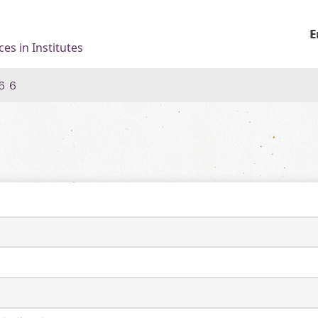
E
es in Institutes
６６