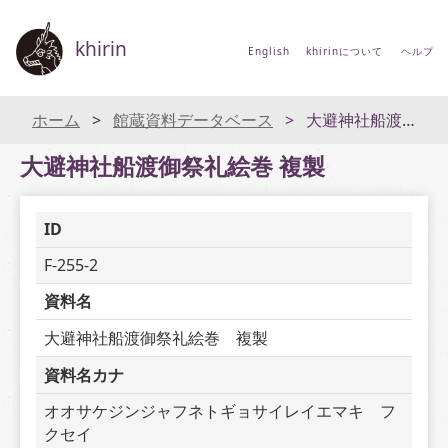
khirin
English
khirinについて
ヘルプ
ホーム
館蔵資料データベース
大避神社船渡御祭礼絵巻 複製
大避神社船渡御祭礼絵巻 複製
ID
F-255-2
資料名
大避神社船渡御祭礼絵巻　複製
資料名カナ
オオサケジンジャフネトギョサイレイエマキ　フ
クセイ