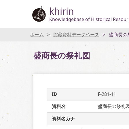
khirin
Knowledgebase of Historical Resourc
ホーム
館蔵資料データベース
盛商長の
盛商長の祭礼図
ID
F-281-11
資料名
盛商長の祭礼
資料名カナ