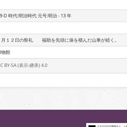
19-D 時代:明治時代 元号:明治 - 13 年
２月１２日の祭礼　　福助を先頭に俵を積んだ山車が続く。
博物館
CC BY-SA (表示-継承) 4.0