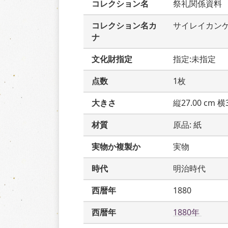
コレクション名
祭礼関係資料
コレクション名カ
サイレイカン
ナ
文化財指定
指定:未指定
点数
1枚
大きさ
縦27.00 cm 横3
材質
原品: 紙
実物か複製か
実物
時代
明治時代
西暦年
1880
西暦年
1880年