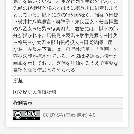
第」を描いている。左隻が行列前半部分であり、
先頭の祝御幣と梅のずはえは御旅所に到着しよう
としている。以下に次の行列が続く。陪従→日使
→横井村八嶋源宮・郷神子・奈良巫女・若宮拝殿
の八乙女→細男→猿楽四人　右隻には、以下の部
分が描かれる。馬長児→競馬→射手児渡り→随兵
→将馬→小太刀→郡山長柄役人→田楽法師一座　
なお、左隻左下隅には「狩野外記筆」「秀画」の
壺型朱印が捺されている。本図は格調高い優れた
画風を示しており、秀信を評価するうえで重要な
基準となる作品と考えられる。
所蔵
国立歴史民俗博物館
権利表示
CC BY-SA (表示-継承) 4.0