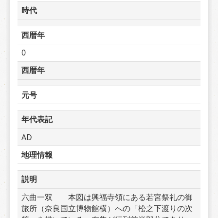
時代
西暦年
0
西暦年
元号
年代表記
AD
地理情報
説明
六曲一双　　本図は興福寺領にある若宮祭礼の御
旅所（奈良国立博物館横）への「松之下渡りの次