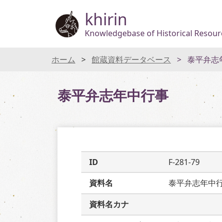
khirin
Knowledgebase of Historical Resourc
ホーム
館蔵資料データベース
泰平弁志
泰平弁志年中行事
ID
F-281-79
資料名
泰平弁志年中
資料名カナ