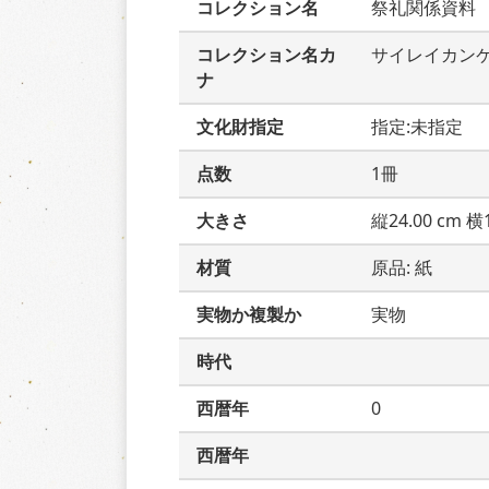
コレクション名
祭礼関係資料
コレクション名カ
サイレイカン
ナ
文化財指定
指定:未指定
点数
1冊
大きさ
縦24.00 cm 横1
材質
原品: 紙
実物か複製か
実物
時代
西暦年
0
西暦年