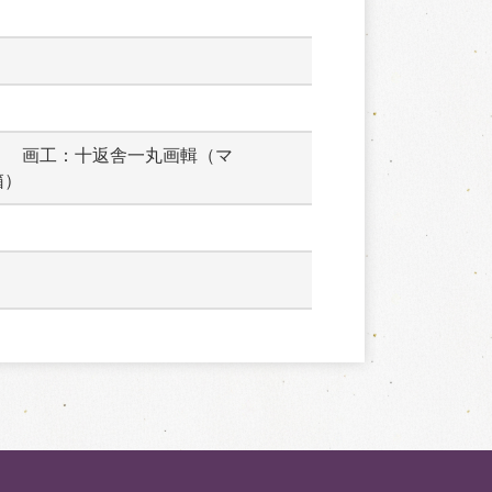
　　画工：十返舎一丸画輯（マ
箱）