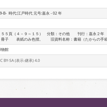
19-B-  時代:江戸時代 元号:嘉永 - 02 年
２５５頁（４－９～１５）　分類：その他　　刊行：嘉永２年
：冊子　　表紙のみ色摺。　　旧資料名称：書籍（たからの手
博物館
CC BY-SA (表示-継承) 4.0