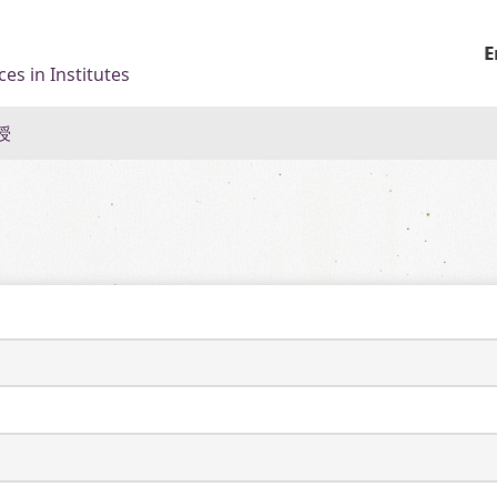
E
es in Institutes
授