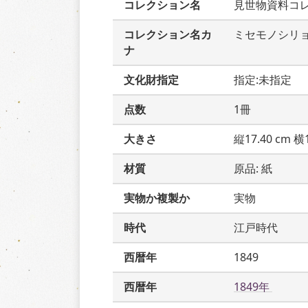
コレクション名
見世物資料コ
コレクション名カ
ミセモノシリ
ナ
文化財指定
指定:未指定
点数
1冊
大きさ
縦17.40 cm 横1
材質
原品: 紙
実物か複製か
実物
時代
江戸時代
西暦年
1849
西暦年
1849年