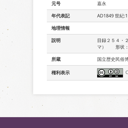
元号
嘉永
年代表記
AD1849 世紀:
地理情報
説明
目録２５４・
マ）　　形状
所蔵
国立歴史民俗
権利表示