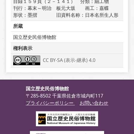
目録１５９頁（２－１４１）　分類：細工物　　
刊行：幕末～明治　板元大坂　　画工：嘉蝶　　
形状：墨摺　　　　旧資料名称：日本名所生人形
所蔵
国立歴史民俗博物館
権利表示
CC BY-SA (表示-継承) 4.0
国立歴史民俗博物館
〒285-8502 千葉県佐倉市城内町117
プライバシーポリシー
お問い合わせ