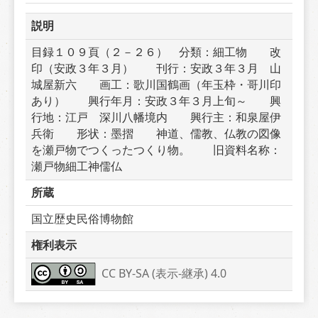
説明
目録１０９頁（２－２６）　分類：細工物　　改
印（安政３年３月）　　刊行：安政３年３月　山
城屋新六　　画工：歌川国鶴画（年玉枠・哥川印
あり）　　興行年月：安政３年３月上旬～　　興
行地：江戸　深川八幡境内　　興行主：和泉屋伊
兵衛　　形状：墨摺　　神道、儒教、仏教の図像
を瀬戸物でつくったつくり物。　　旧資料名称：
瀬戸物細工神儒仏
所蔵
国立歴史民俗博物館
権利表示
CC BY-SA (表示-継承) 4.0