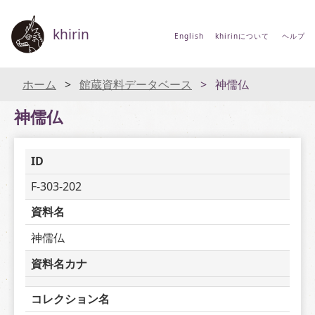
khirin
English
khirinについて
ヘルプ
ホーム
館蔵資料データベース
神儒仏
神儒仏
ID
F-303-202
資料名
神儒仏
資料名カナ
コレクション名