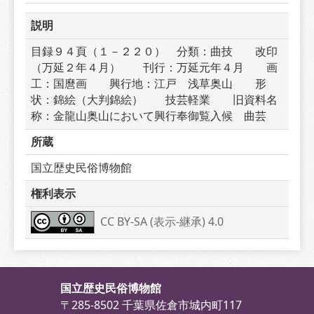
説明
目録９４頁（１－２２０）　分類：曲技　　改印
（万延２年４月）　　刊行：万延元年４月　　画
工：国麿画　　興行地：江戸　浅草奥山　　形
状：錦絵（大判錦絵）　　技芸軽業　　旧資料名
称：金龍山奥山において興行奉御覧入候　曲芸
所蔵
国立歴史民俗博物館
権利表示
CC BY-SA (表示-継承) 4.0
国立歴史民俗博物館
〒285-8502 千葉県佐倉市城内町117