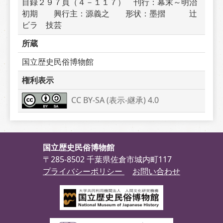
目録２９７頁（４－１１７）　刊行：幕末～明治
初期　　興行主：源義之　　形状：墨摺　　　辻
ビラ　技芸
所蔵
国立歴史民俗博物館
権利表示
CC BY-SA (表示-継承) 4.0
国立歴史民俗博物館
〒285-8502 千葉県佐倉市城内町117
プライバシーポリシー
お問い合わせ