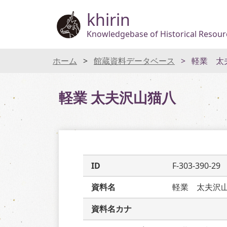
khirin
Knowledgebase of Historical Resourc
ホーム
館蔵資料データベース
軽業 太
軽業 太夫沢山猫八
ID
F-303-390-29
資料名
軽業　太夫沢
資料名カナ