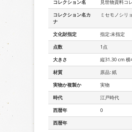
コレクション名
見世物資料コ
コレクション名カ
ミセモノシリ
ナ
文化財指定
指定:未指定
点数
1点
大きさ
縦31.30 cm 横4
材質
原品: 紙
実物か複製か
実物
時代
江戸時代
西暦年
0
西暦年