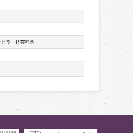
辻ビラ　技芸軽業