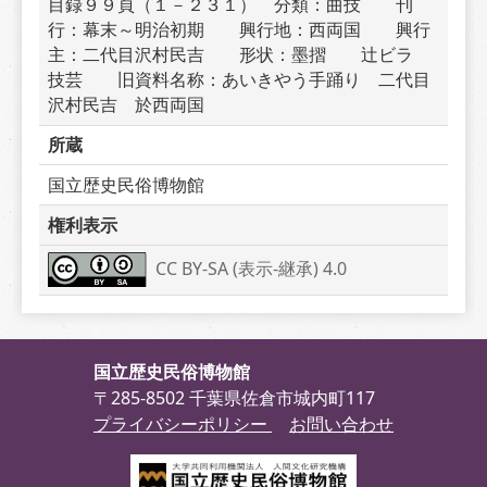
目録９９頁（１－２３１）　分類：曲技　　刊
行：幕末～明治初期　　興行地：西両国　　興行
主：二代目沢村民吉　　形状：墨摺　　辻ビラ　
技芸　　旧資料名称：あいきやう手踊り　二代目
沢村民吉　於西両国
所蔵
国立歴史民俗博物館
権利表示
CC BY-SA (表示-継承) 4.0
国立歴史民俗博物館
〒285-8502 千葉県佐倉市城内町117
プライバシーポリシー
お問い合わせ