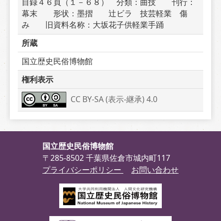
目録４６頁（１－６８）　分類：曲技　　刊行：
幕末　　形状：墨摺　　辻ビラ　技芸軽業　傷
み　　旧資料名称：大坂花子供軽業手踊
所蔵
国立歴史民俗博物館
権利表示
CC BY-SA (表示-継承) 4.0
国立歴史民俗博物館
〒285-8502 千葉県佐倉市城内町117
プライバシーポリシー
お問い合わせ