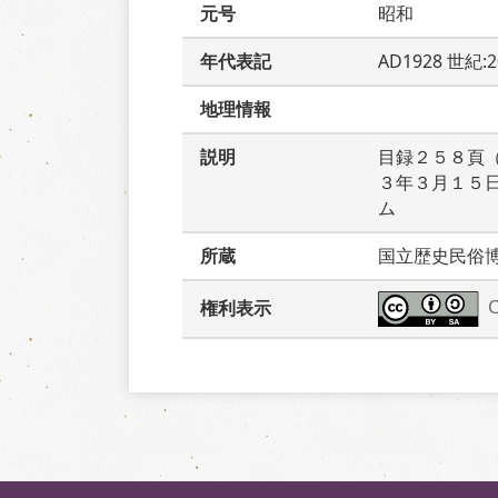
元号
昭和
年代表記
AD1928 世紀:2
地理情報
説明
目録２５８頁
３年３月１５
ム
所蔵
国立歴史民俗
権利表示