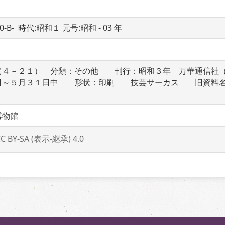
0-B-  時代:昭和１ 元号:昭和 - 03 年
（４－２１）　分類：その他　　刊行：昭和３年　万華通信社
日～５月３１日中　　形状：印刷　　技芸サーカス　　旧資料
博物館
CC BY-SA (表示-継承) 4.0