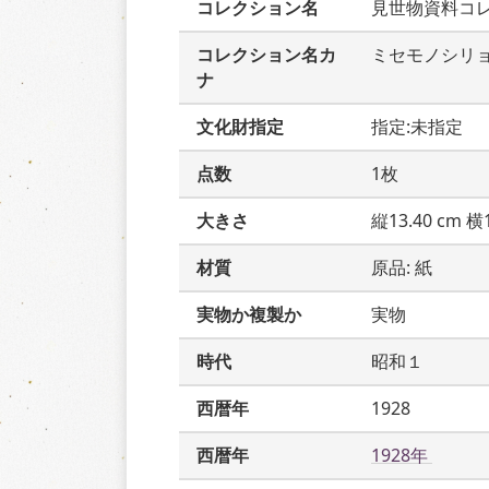
コレクション名
見世物資料コ
コレクション名カ
ミセモノシリ
ナ
文化財指定
指定:未指定
点数
1枚
大きさ
縦13.40 cm 横1
材質
原品: 紙
実物か複製か
実物
時代
昭和１
西暦年
1928
西暦年
1928年