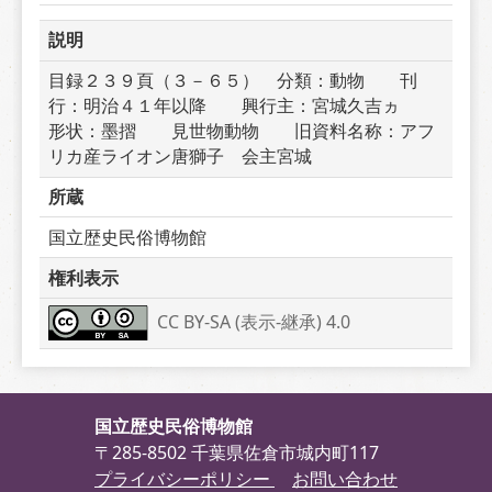
説明
目録２３９頁（３－６５）　分類：動物　　刊
行：明治４１年以降　　興行主：宮城久吉ヵ　　
形状：墨摺　　見世物動物　　旧資料名称：アフ
リカ産ライオン唐獅子　会主宮城
所蔵
国立歴史民俗博物館
権利表示
CC BY-SA (表示-継承) 4.0
国立歴史民俗博物館
〒285-8502 千葉県佐倉市城内町117
プライバシーポリシー
お問い合わせ