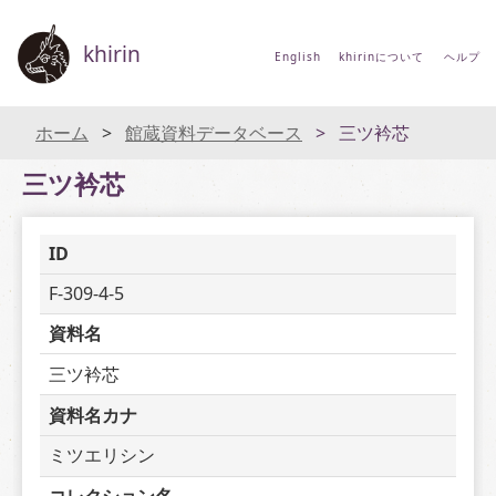
khirin
English
khirinについて
ヘルプ
ホーム
館蔵資料データベース
三ツ衿芯
三ツ衿芯
ID
F-309-4-5
資料名
三ツ衿芯
資料名カナ
ミツエリシン