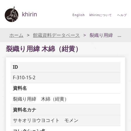
khirin
English
khirinについて
ヘルプ
ホーム
館蔵資料データベース
裂織り用緯 木綿（紺黄）
裂織り用緯 木綿（紺黄）
ID
F-310-15-2
資料名
裂織り用緯　木綿（紺黄）
資料名カナ
サキオリヨウヨコイト　モメン