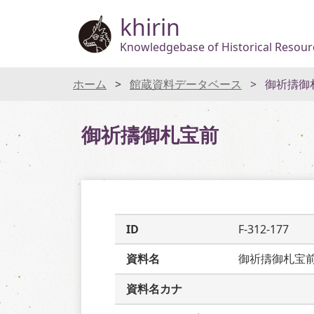
khirin
Knowledgebase of Historical Resourc
ホーム
館蔵資料データベース
御祈擣御
御祈擣御札宝前
ID
F-312-177
資料名
御祈擣御札宝
資料名カナ