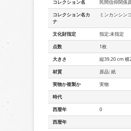
コレクション名
民間信仰関係
コレクション名カ
ミンカンシン
ナ
文化財指定
指定:未指定
点数
1枚
大きさ
縦39.20 cm 横2
材質
原品: 紙
実物か複製か
実物
時代
西暦年
0
西暦年