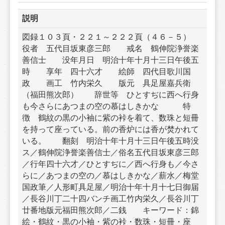
説明
図録１０３頁・２２１～２２２頁（４６－５）　
役者　五代目坂東彦三郎　　戒名　鶴伸院浄誉楽
善信士　　没年月日　明治十年十月十三日午後五
時　　享年　四十六才　　絵師　四代目歌川国
政　　画工　竹内栄久　　版元　具足屋嘉兵衛
（福田熊次郎）　　辞世等　ひとすぢに西へ行身
も今さらにあつまの空の慕はしきかな　　　特
徴　鶴紋の黒の小袖に紫の裃を着て、数珠と短冊
を持って座っている。前の香炉には香が焚かれて
いる。　　翻刻　明治十年十月十三日午後五時没
ス／鶴伸院浄誉楽善信士／俗名五代目坂東彦三郎
／行年四十六才／ひとすぢに／西へ行身も／今さ
らに／あつまの空の／慕はしきかな／薪水／梅堂
国政筆／人形町具足屋／明治十年十月十七日御届
／長谷川丁二十四バンチ画工竹内栄久／長谷川丁
廿番地版元福田熊次郎／二銭　　キーワード：錦
絵・鶴紋・黒の小袖・紫の裃・数珠・短冊・座