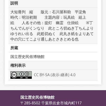
説明
大短冊判　縦　　版元：石川屋和助　平淀角　　
時代：明治初期　　主題内容：玩具絵　組上
絵　　人名その他：提灯　幽霊　仕掛絵　　※丁
ちんでんがくンなり　此ところ切ぬき丁ちんより
ゆうれい出る　此処切ぬく　此丸き紙をよりあて
中の穴にてこより通しあとさきとめる也
所蔵
国立歴史民俗博物館
権利表示
CC BY-SA (表示-継承) 4.0
国立歴史民俗博物館
〒285-8502 千葉県佐倉市城内町117