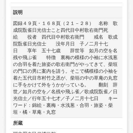
説明
図録４９頁・１６８頁（２１－２８）　名称　歌
成院翫雀日光信士こと四代目中村歌右衛門死
絵　　役者　四代目中村歌右衛門　　戒名　歌成
院翫雀日光信士　　没年月日　子ノ二月十七
日　　享年　五十七歳　　辞世等　如月の空を名
残や飛ぶ雀　　特徴　裏梅の模様の小袖に水浅葱
の合羽を着た旅姿の歌右衛門がやってきて、柴垣
の門口の男に案内を請う。そこで橘模様の小袖を
着た五代目市村竹之丞が、柴垣の中の草庵の丸窓
に手をかけて外をうかがっている。　　翻刻　辞
世／如月の空を／名残や飛ふ雀／歌成院翫雀／日
光信士／行年五十七才／子ノ二月十七日　　キー
ワード：錦絵・裏梅・水浅葱・合羽・旅姿・柴
垣・橘・草庵・丸窓
所蔵