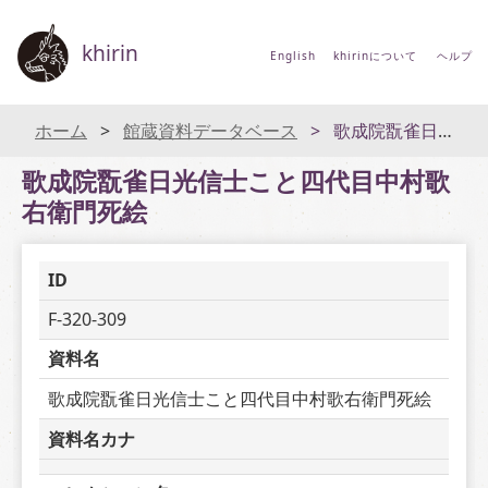
khirin
English
khirinについて
ヘルプ
ホーム
館蔵資料データベース
歌成院翫雀日光信士こと四代目中村歌右衛門死絵
歌成院翫雀日光信士こと四代目中村歌
右衛門死絵
ID
F-320-309
資料名
歌成院翫雀日光信士こと四代目中村歌右衛門死絵
資料名カナ