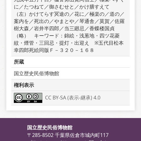
に／たつねて／御さむせと／かけ膳すえて　
（左）かけてらす冥途の／花に／極楽の／道の／
案内を／死出の／やまとや／琴通舎／莫賀／佐羅
樹大森／岩井半四郎／当三廻忌／香蝶楼国貞
（略）　キーワード：錦絵・浅葱地・四ツ花菱
紋・煙管・三回忌・提灯・出迎え　※五代目松本
幸四郎死絵同版Ｆ－３２０－１６８
所蔵
国立歴史民俗博物館
権利表示
CC BY-SA (表示-継承) 4.0
国立歴史民俗博物館
〒285-8502 千葉県佐倉市城内町117