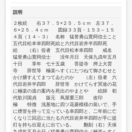
説明
２枚続　　右３７．５×２５．５ｃｍ　左３７．
６×２５．４ｃｍ　　図録３３頁・１５３～１５
４頁（１４－３）　名称　猛誉勇山寛冏信士こと
五代目松本幸四郎死絵と六代目岩井半四郎死
絵　　（右）役者　五代目松本幸四郎　　戒名　
猛誉勇山寛冏信士　　没年月日　天保九戌年五月
十日　　享年　七十五歳　　菩提寺　押上大雲
寺　　辞世等　極楽へすくにたつねて御さむせと
かけ膳すえてまつてゐたのか　　（左）役者　六
代目岩井半四郎　　辞世等　かけてらす冥途の花
に極楽の道の案内を死出のやまとや　　絵師　初
代歌川国貞　　版元　蔦屋重三郎　　改印　
極　　特徴　浅葱地に四ツ花菱模様の装いで、手
に煙管を持って立っている幸四郎と、二年前に亡
くなり三回忌に当たる六代目岩井半四郎が手に提
灯を持ち出迎えに出ている。　　翻刻（右）天保
九戌年五月十日／猛誉勇山寛冏信士／極楽へすく