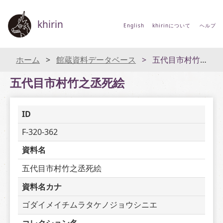
khirin
English
khirinについて
ヘルプ
ホーム
館蔵資料データベース
五代目市村竹之丞死絵
五代目市村竹之丞死絵
ID
F-320-362
資料名
五代目市村竹之丞死絵
資料名カナ
ゴダイメイチムラタケノジョウシニエ