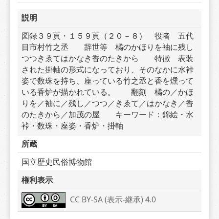
説明
図録３９頁・１５９頁（２０－８）　役者　五代
目市村竹之丞　　辞世等　橘のかほりを袖に残し
つつきゑてはかなき香のたきから　　特徴　表装
された掛軸の形式になっており、そのなかに水裃
姿で数珠を持ち、座っている竹之丞と香を燻って
いる香炉が描かれている。　　翻刻　橘の／かほ
りを／袖に／残し／つつ／きゑて／はかなき／香
のたきから／加茂の屋　　キーワード：錦絵・水
裃・数珠・座姿・香炉・掛軸
所蔵
国立歴史民俗博物館
権利表示
CC BY-SA (表示-継承) 4.0