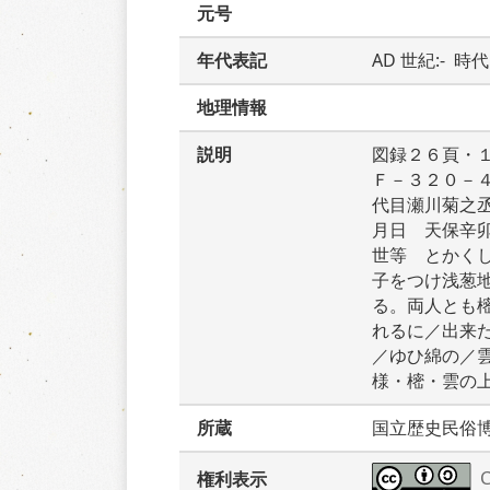
元号
年代表記
AD 世紀:-  時
地理情報
説明
図録２６頁・
Ｆ－３２０－
代目瀬川菊之
月日　天保辛
世等　とかく
子をつけ浅葱
る。両人とも
れるに／出来
／ゆひ綿の／
様・樒・雲の
所蔵
国立歴史民俗
権利表示