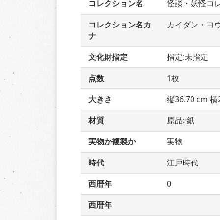
コレクション名
怪談・妖怪コ
コレクション名カ
カイダン・ヨ
ナ
文化財指定
指定:未指定
点数
1枚
大きさ
縦36.70 cm 横2
材質
原品: 紙
実物か複製か
実物
時代
江戸時代
西暦年
0
西暦年