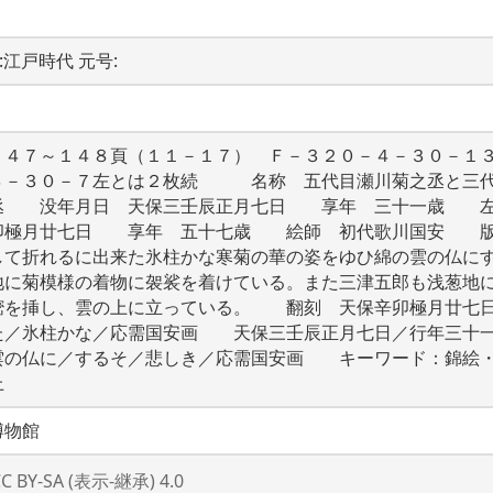
代:江戸時代 元号: 
１４７～１４８頁（１１－１７）　Ｆ－３２０－４－３０－１
４－３０－７左とは２枚続　　　名称　五代目瀬川菊之丞と三
丞　　没年月日　天保三壬辰正月七日　　享年　三十一歳　　
卯極月廿七日　　享年　五十七歳　　絵師　初代歌川国安　　
して折れるに出来た氷柱かな寒菊の華の姿をゆひ綿の雲の仏に
地に菊模様の着物に袈裟を着けている。また三津五郎も浅葱地
樒を挿し、雲の上に立っている。　　翻刻　天保辛卯極月廿七
た／氷柱かな／応需国安画　　天保三壬辰正月七日／行年三十
雲の仏に／するそ／悲しき／応需国安画　　キーワード：錦絵
上　
博物館
CC BY-SA (表示-継承) 4.0