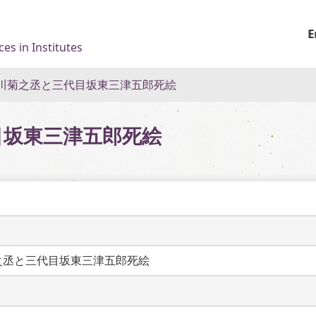
E
es in Institutes
川菊之丞と三代目坂東三津五郎死絵
目坂東三津五郎死絵
之丞と三代目坂東三津五郎死絵