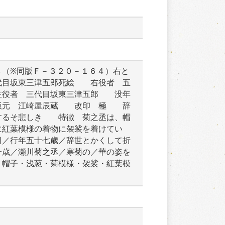
３（※同版Ｆ－３２０－１６４）右と
代目坂東三津五郎死絵　　右役者　五
左役者　三代目坂東三津五郎　　没年
版元　江崎屋辰蔵　　改印　極　　辞
するそ悲しき　　特徴　菊之丞は、帽
に紅葉模様の着物に袈裟を着けてい
日／行年五十七歳／辞世とかくして折
一歳／瀬川菊之丞／寒菊の／華の姿を
・帽子・浅葱・菊模様・袈裟・紅葉模