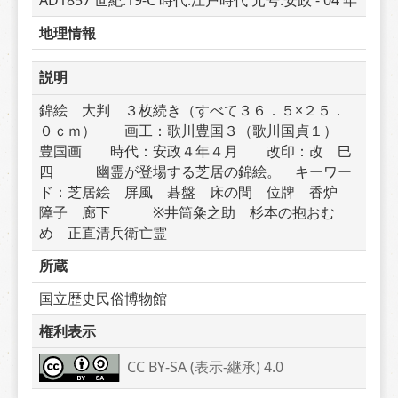
AD1857 世紀:19-C 時代:江戸時代 元号:安政 - 04 年
地理情報
説明
錦絵　大判　３枚続き（すべて３６．５×２５．
０ｃｍ）　　画工：歌川豊国３（歌川国貞１）　
豊国画　　時代：安政４年４月　　改印：改　巳
四　　　幽霊が登場する芝居の錦絵。　キーワー
ド：芝居絵　屏風　碁盤　床の間　位牌　香炉　
障子　廊下　　　※井筒粂之助　杉本の抱おむ
め　正直清兵衛亡霊
所蔵
国立歴史民俗博物館
権利表示
CC BY-SA (表示-継承) 4.0