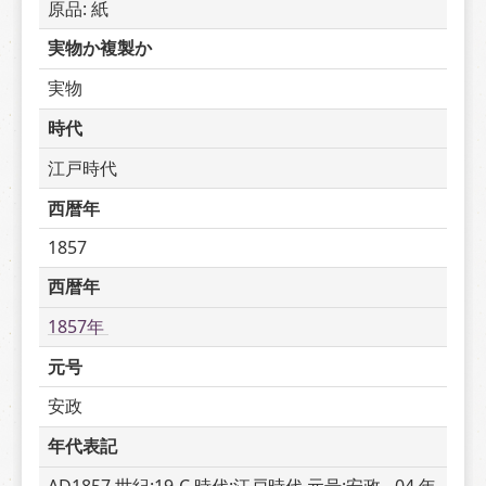
原品: 紙
実物か複製か
実物
時代
江戸時代
西暦年
1857
西暦年
1857年 
元号
安政
年代表記