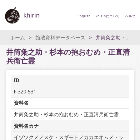
khirin
English
khirinについて
ヘルプ
ホーム
館蔵資料データベース
井筒粂之助・杉本の抱おむめ・正直清兵衛亡霊
井筒粂之助・杉本の抱おむめ・正直清
兵衛亡霊
ID
F-320-531
資料名
井筒粂之助・杉本の抱おむめ・正直清兵衛亡霊
資料名カナ
イヅツクメノスケ・スギモトノカカエオムメ・シ