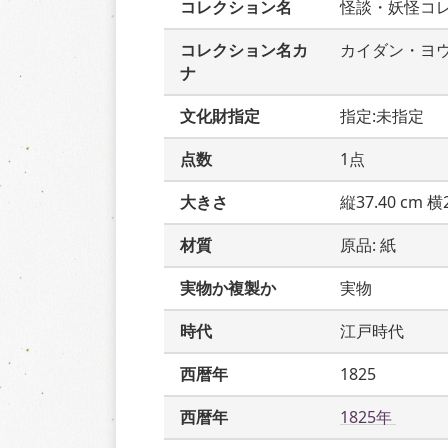
コレクション名
怪談・妖怪コ
コレクション名カ
カイダン・ヨ
ナ
文化財指定
指定:未指定
点数
1点
大きさ
縦37.40 cm 横2
材質
原品: 紙
実物か複製か
実物
時代
江戸時代
西暦年
1825
西暦年
1825年