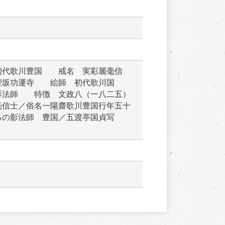
初代歌川豊国　　戒名　実彩麗毫信
聖坂功運寺　　絵師　初代歌川国
影法師　　特徴　文政八（一八二五）
毫信士／俗名一陽齋歌川豊国行年五十
ろの影法師　豊国／五渡亭国貞写　　