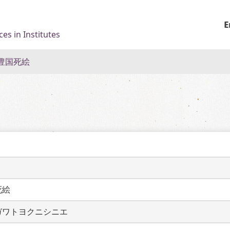
E
es in Institutes
豊国死絵
死絵
ガワトヨクニシニエ