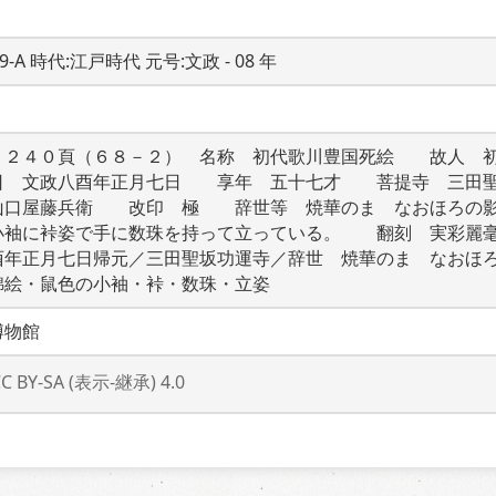
19-A 時代:江戸時代 元号:文政 - 08 年
・２４０頁（６８－２）　名称　初代歌川豊国死絵　　故人　
日　文政八酉年正月七日　　享年　五十七才　　菩提寺　三田
山口屋藤兵衛　　改印　極　　辞世等　焼華のまゝなおほろの
小袖に裃姿で手に数珠を持って立っている。　　翻刻　実彩麗
酉年正月七日帰元／三田聖坂功運寺／辞世　焼華のまゝなおほ
錦絵・鼠色の小袖・裃・数珠・立姿
博物館
CC BY-SA (表示-継承) 4.0