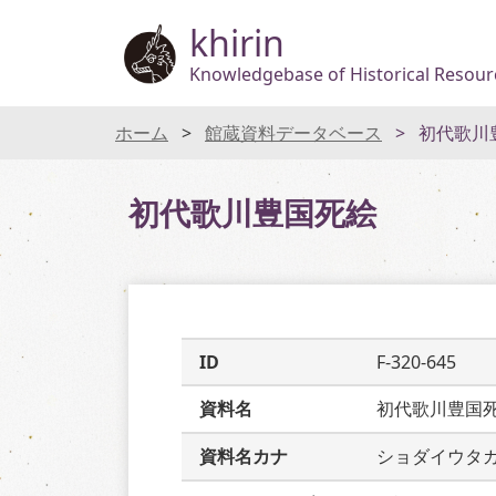
khirin
Knowledgebase of Historical Resourc
ホーム
館蔵資料データベース
初代歌川
初代歌川豊国死絵
ID
F-320-645
資料名
初代歌川豊国
資料名カナ
ショダイウタ