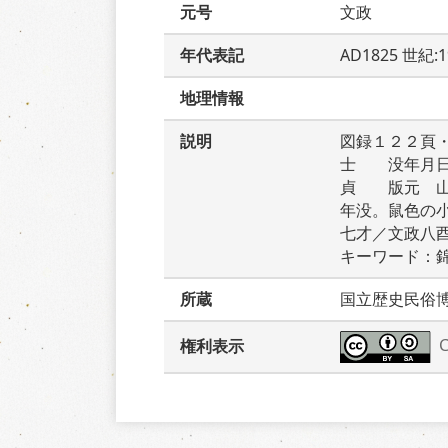
元号
文政
年代表記
AD1825 世紀:
地理情報
説明
図録１２２頁
士　　没年月
貞　　版元　
年没。鼠色の
七才／文政八
キーワード：
所蔵
国立歴史民俗
権利表示