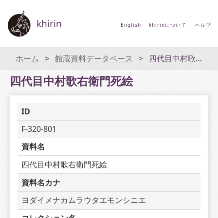
khirin
English
khirinについて
ヘルプ
ホーム
館蔵資料データベース
四代目中村歌右衛門死絵
四代目中村歌右衛門死絵
ID
F-320-801
資料名
四代目中村歌右衛門死絵
資料名カナ
ヨダイメナカムラウタエモンシニエ