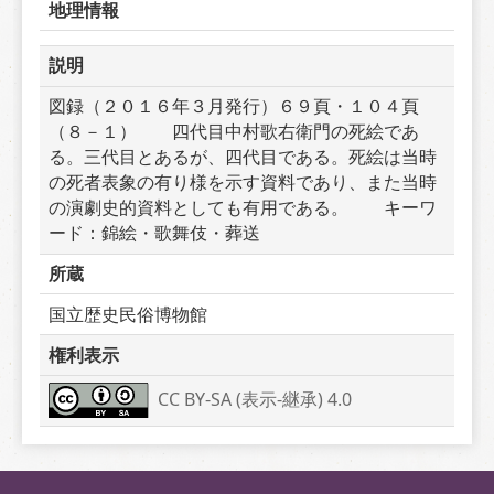
地理情報
説明
図録（２０１６年３月発行）６９頁・１０４頁
（８－１）　　四代目中村歌右衛門の死絵であ
る。三代目とあるが、四代目である。死絵は当時
の死者表象の有り様を示す資料であり、また当時
の演劇史的資料としても有用である。　　キーワ
ード：錦絵・歌舞伎・葬送
所蔵
国立歴史民俗博物館
権利表示
CC BY-SA (表示-継承) 4.0