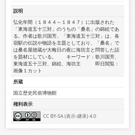
説明
弘化年間（１８４４～１８４７）に出版された
「東海道五十三対」のうちの「桑名」の錦絵であ
る。作者は歌川国芳。「東海道五十三対」は、各
宿駅の伝説や物語を主題としており、「桑名」で
は桑名屋徳蔵が大晦日の夜に海坊主と問答した話
を題材にしている。　　キーワード：歌川国芳、
東海道五十三対、錦絵、海坊主　　　即日閲覧：
画像１カット
所蔵
国立歴史民俗博物館
権利表示
CC BY-SA (表示-継承) 4.0