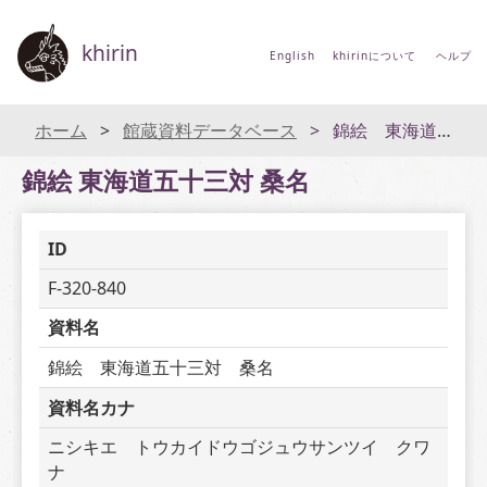
khirin
English
khirinについて
ヘルプ
ホーム
館蔵資料データベース
錦絵 東海道五十三対 桑名
錦絵 東海道五十三対 桑名
ID
F-320-840
資料名
錦絵　東海道五十三対　桑名
資料名カナ
ニシキエ　トウカイドウゴジュウサンツイ　クワ
ナ