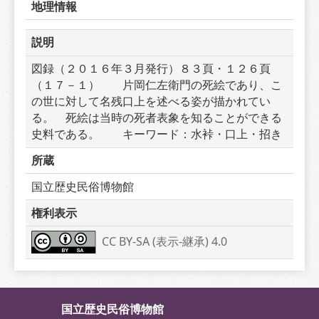
地理情報
説明
図録（２０１６年３月発行）８３頁・１２６頁
（１７－１）　　片岡仁左衛門の死絵であり、こ
の世に対して名残口上を述べる姿が描かれてい
る。　死絵は当時の死者表象を知ることができる
史料である。　　キーワード：水裃・口上・招き
所蔵
国立歴史民俗博物館
権利表示
CC BY-SA (表示-継承) 4.0
国立歴史民俗博物館