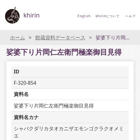
khirin
English
khirinについて
ヘルプ
ホーム
館蔵資料データベース
娑婆下り片岡仁左衛門極楽御目見得
娑婆下り片岡仁左衛門極楽御目見得
ID
F-320-854
資料名
娑婆下り片岡仁左衛門極楽御目見得
資料名カナ
シャバクダリカタオカニザエモンゴクラクオメミ
エ