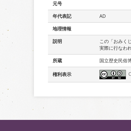
元号
年代表記
AD
地理情報
説明
この「おみく
実際に行なわ
所蔵
国立歴史民俗
権利表示