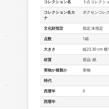
コレクション名
卜占コレクシ
コレクション名カ
ボクセンコレ
ナ
文化財指定
指定:未指定
点数
1箱
大きさ
縦23.30 cm 横1
材質
原品: 紙
実物か複製か
実物
時代
西暦年
0
西暦年