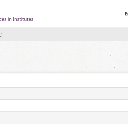
E
es in Institutes
じ