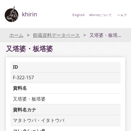
khirin
English
khirinについて
ヘルプ
ホーム
館蔵資料データベース
又塔婆・板塔婆
又塔婆・板塔婆
ID
F-322-157
資料名
又塔婆・板塔婆
資料名カナ
マタトウバ・イタトウバ