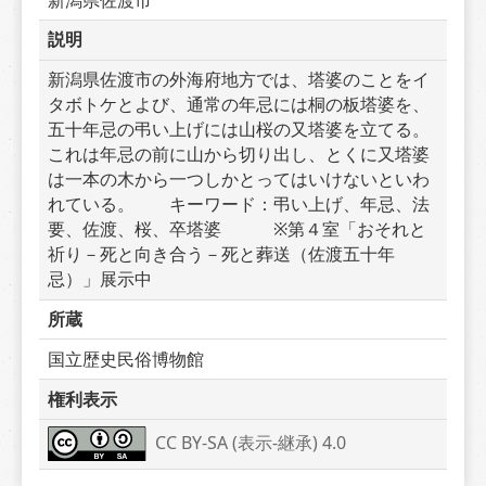
説明
新潟県佐渡市の外海府地方では、塔婆のことをイ
タボトケとよび、通常の年忌には桐の板塔婆を、
五十年忌の弔い上げには山桜の又塔婆を立てる。
これは年忌の前に山から切り出し、とくに又塔婆
は一本の木から一つしかとってはいけないといわ
れている。　　キーワード：弔い上げ、年忌、法
要、佐渡、桜、卒塔婆　　　※第４室「おそれと
祈り－死と向き合う－死と葬送（佐渡五十年
忌）」展示中
所蔵
国立歴史民俗博物館
権利表示
CC BY-SA (表示-継承) 4.0