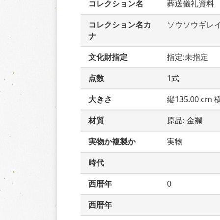
コレクション名
葬送儀礼資料
コレクション名カ
ソウソウギレ
ナ
文化財指定
指定:未指定
点数
1式
大きさ
縦135.00 cm 横
材質
原品: 金襴
実物か複製か
実物
時代
西暦年
0
西暦年