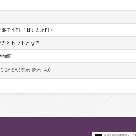
婁郡串本町（旧：古座町）
守刀とセットとなる
博物館
CC BY-SA (表示-継承) 4.0