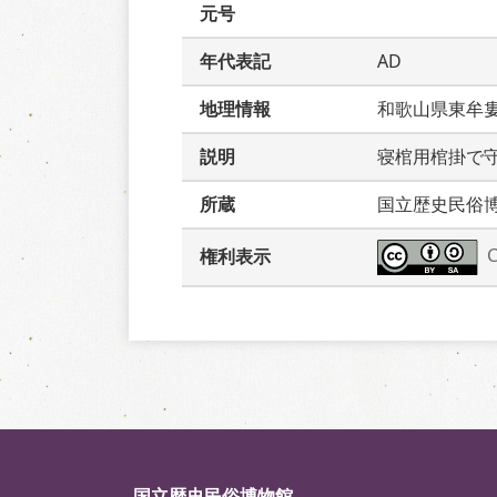
元号
年代表記
AD
地理情報
和歌山県東牟
説明
寝棺用棺掛で
所蔵
国立歴史民俗
権利表示
国立歴史民俗博物館